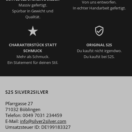
Von uns entworfen.
Massiv gefertigt.
In echter Handarbeit gefertigt.
Spürbar in Gewicht und
Qualität.
CHARAKTERSTÜCK STATT
ORIGINAL S2S
SCHMUCK
Du kaufst nicht irgendwo.
Mehr als Schmuck.
Du kaufst bei S2S.
Ein Statement für deinen Stil.
S2S SILVER2SILVER
Pfarrgasse 27
71032 Böblingen
Telefon: 0049 7031 234459
E-Mail:
info@silver2silver.com
Umsatzsteuer ID: DE199183327