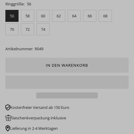
Ringgröße:
56
56
58
60
62
64
66
68
70
72
74
Artikelnummer:
R049
Kostenfreier Versand ab 150 Euro
Geschenkverpackung inklusive
Lieferung in 2-4 Werktagen