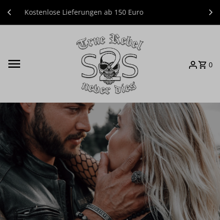
Direkt zum Inhalt
Willkommen im S2S Shop
0
Willkommen bei
S2S
TRUE REBEL NEVER DIES
WOMAN
MAN