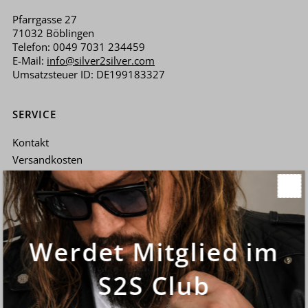
Pfarrgasse 27
71032 Böblingen
Telefon: 0049 7031 234459
E-Mail:
info@silver2silver.com
Umsatzsteuer ID: DE199183327
SERVICE
Kontakt
Versandkosten
Pflegehinweise
FAQ - Oft gestellte Fragen
Termine
Werdet Mitglied im
RECHTLICHES
Impressum
S2S Club
Allgemeine Geschäftsbedingungen (AGB)