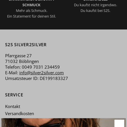
SCHMUCK
Du kaufst nicht irgendwo.
Mehr als Schmuck.
Du kaufst bei S2S.
Ein Statement für deinen Stil.
S2S SILVER2SILVER
Pfarrgasse 27
71032 Böblingen
Telefon: 0049 7031 234459
E-Mail:
info@silver2silver.com
Umsatzsteuer ID: DE199183327
SERVICE
Kontakt
Versandkosten
Pflegehinweise